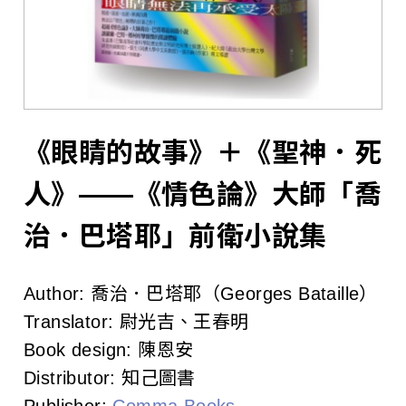
l
i
s
h
e
《眼睛的故事》＋《聖神．死
r
人》——《情色論》大師「喬
s
治．巴塔耶」前衛小說集
A
Author:
喬治．巴塔耶（Georges Bataille）
s
Translator:
尉光吉、王春明
s
Book design:
陳恩安
o
Distributor:
知己圖書
Publisher:
Comma Books