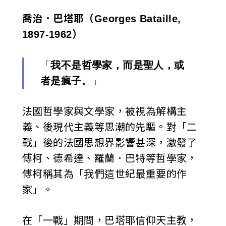
喬治．巴塔耶（Georges Bataille,
1897-1962
）
「
我不是哲學家，而是聖人，或
者是瘋子。
」
法國哲學家與文學家，被視為解構主
義、後現代主義等思潮的先驅。對「二
戰」後的法國思想界影響甚深，激發了
傅柯、德希達、羅蘭．巴特等哲學家，
傅柯稱其為「我們這世紀最重要的作
家」。
在「一戰」期間，巴塔耶信仰天主教，