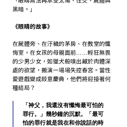
「眼睛無法再承受太陽、性交、屍體與
黑暗。」
《眼睛的故事》
在屍體旁、在汙穢的茅房、在教堂的懺
悔室，在女孩的母親面前……輕狂無畏
的少男少女，如獵犬般嗅出藏於肉體深
處的欲望，搬演一場場失控春宮。當性
愛遊戲變成殺意慶典，他們將迎接著何
種結局？
「神父，我還沒有懺悔最可怕的
罪行。」幾秒鐘的沉默。「最可
怕的罪行就是我在和你說話的時