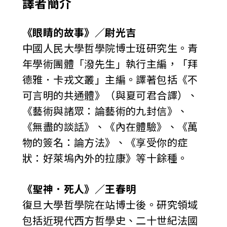
譯者簡介
《眼睛的故事》／
尉光吉
中國人民大學哲學院博士班研究生。青
年學術團體「潑先生」執行主編，「拜
德雅．卡戎文叢」主編。譯著包括《不
可言明的共通體》（與夏可君合譯）、
《藝術與諸眾：論藝術的九封信》、
《無盡的談話》、《內在體驗》、《萬
物的簽名：論方法》、《享受你的症
狀：好萊塢內外的拉康》等十餘種。
《聖神．死人》／
王春明
復旦大學哲學院在站博士後。研究領域
包括近現代西方哲學史、二十世紀法國