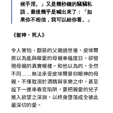
候手淫。」又是幾秒鐘的竊竊私
語，最後幾乎是喊出來了：「如
果你不相信，我可以給你看。」
《聖神．死人》
令人害怕、厭惡的父親過世後，皮埃爾
原以為能與敬愛的母親幸福度日，卻發
現母親的真實模樣，和他以為的，全然
不同……無法承受皮埃爾景仰眼神的母
親，不僅耽溺於酒精與享樂之中，甚至
設下一連串春宮陷阱，要把親愛的兒子
推入欲望之深淵，以終身墮落成全彼此
最深切的愛。