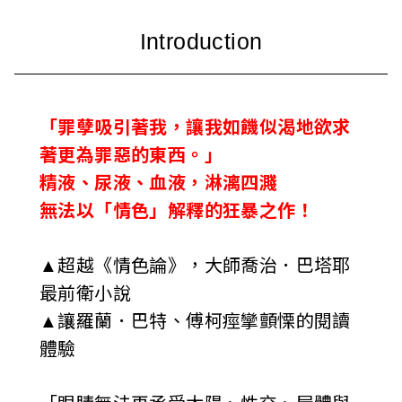
i
w
a
「罪孽吸引著我，讓我如饑似渴地欲求
n
著更為罪惡的東西。」
精液、尿液、血液，淋漓四濺
無法以「情色」解釋的狂暴之作！
▲超越《情色論》，大師喬治．巴塔耶
最前衛小說
▲讓羅蘭．巴特、傅柯痙攣顫慄的閱讀
體驗