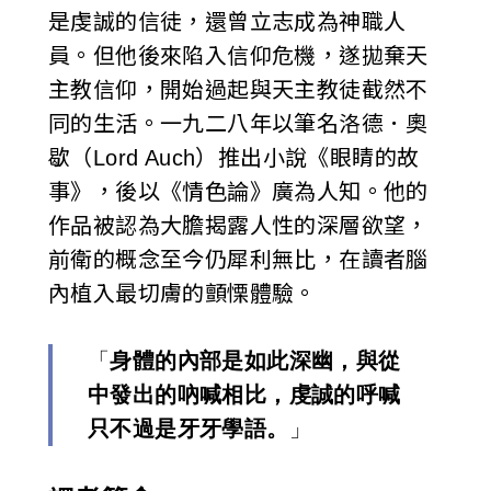
是虔誠的信徒，還曾立志成為神職人
員。但他後來陷入信仰危機，遂拋棄天
主教信仰，開始過起與天主教徒截然不
同的生活。一九二八年以筆名洛德．奧
歇（Lord Auch）推出小說《眼睛的故
事》，後以《情色論》廣為人知。他的
作品被認為大膽揭露人性的深層欲望，
前衛的概念至今仍犀利無比，在讀者腦
內植入最切膚的顫慄體驗。
「
身體的內部是如此深幽，與從
中發出的吶喊相比，虔誠的呼喊
只不過是牙牙學語。
」