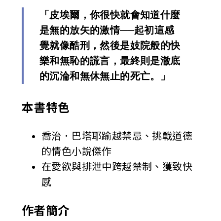
「皮埃爾，你很快就會知道什麼
是無的放矢的激情──起初這感
覺就像酷刑，然後是妓院般的快
樂和無恥的謊言，最終則是澈底
的沉淪和無休無止的死亡。」
本書特色
喬治．巴塔耶踰越禁忌、挑戰道德
的情色小說傑作
在愛欲與排泄中跨越禁制、獲致快
感
作者簡介