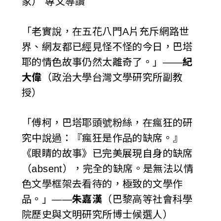
家） 專文導讀
「老實說，在五花八門A片充斥網路世
界、網友都已經見怪不怪的今日，巴塔
耶的情色故事仍然太離奇了。」——
紀
大偉
（政治大學台灣文學研究所副教
授）
「傅柯，巴塔耶頭號粉絲，在瘋狂的研
究中說過：『瘋狂是作品的缺席。』
《眼睛的故事》已完美展現自身的缺席
（absent），完全的缺席。是無法以情
色文學框架去看待的，極致的文學作
品。」——
朱嘉漢
（巴黎高等社會科學
院歷史與文明研究所博士候選人）