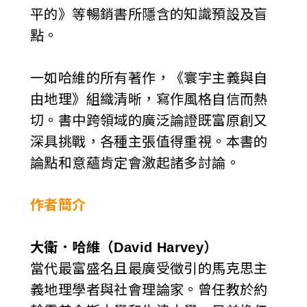
平的》等暢銷書所隱含的知識預設及盲
點。
一如哈維的所有著作，《寰宇主義與自
由地理》組織清晰，寫作風格自信而熱
切。書中跨領域的廣泛論證既富原創又
深具挑戰，各種主張值得重視。本書的
論點和意蘊肯定會激起諸多討論。
作者簡介
大衛．哈維（David Harvey）
當代最富盛名且最廣受徵引的馬克思主
義地理學者與社會理論家。曾任教於約