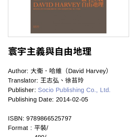
l
i
s
h
e
寰宇主義與自由地理
r
Author:
大衛．哈維（David Harvey）
s
Translator:
王志弘、徐苔玲
A
Publisher:
Socio Publishing Co., Ltd.
Publishing Date:
2014-02-05
s
s
ISBN:
9789866525797
o
Format :
平裝