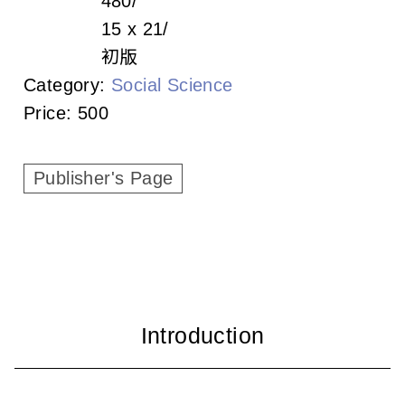
480
c
15 x 21
i
初版
a
Category:
Social Science
Price:
500
t
i
Publisher's Page
o
n
o
f
T
a