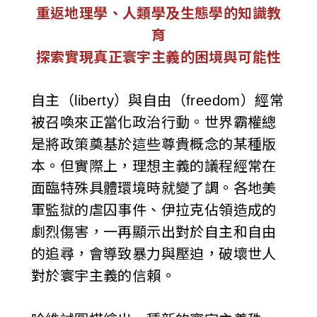
重返地理學、人類學及生態學的知識教
i
育
w
探索實現真正寰宇主義的困境與可能性
a
自主（liberty）與自由（freedom）經常
n
被召喚來正當化政治行動。世界霸權總
是將政策奠基於這些尊貴概念的某種版
本。但實際上，理想主義的議程經常在
面臨特殊具體環境時就變了調。各地美
軍監獄的虐囚事件、伊拉克佔領造成的
劇烈傷害，一再顯示出對於自主和自由
的追尋，會導致暴力與壓迫，破壞世人
對於寰宇主義的信賴。