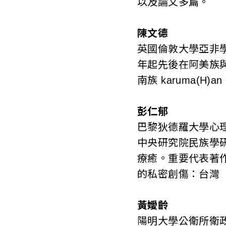
以及論文多篇。
陳文德
英國倫敦大學亞非學
年起先後在阿美族
南族 karuma(
彭仁郁
巴黎狄德羅大學心
中央研究院民族學
療癒。重要代表著作有專
的私密創傷：台灣
黃嬡齡
陽明大學公衛所衛