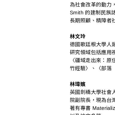
為社會改革的動力，
Smith 的建制
長期照顧、精障者
林文玲
德國歌廷根大學人
研究領域包括應用
〈疆域走出來：原
竹經驗〉、〈部落
林瑋嬪
英國劍橋大學社會
院副院長，現為台
著有專書 Materializin