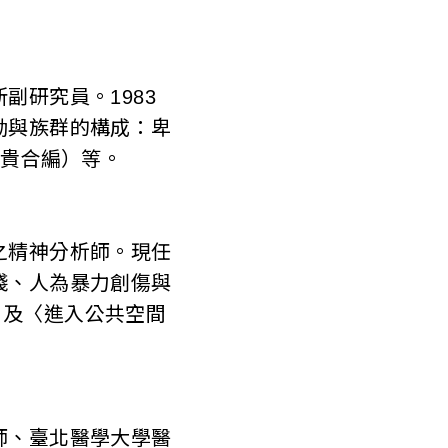
研究員。1983
動與族群的構成：卑
黃應貴合編）等。
之精神分析師。現任
踐、人為暴力創傷與
試煉》）及〈進入公共空間
師、臺北醫學大學醫