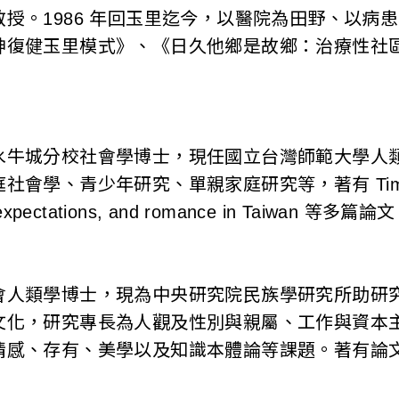
授。1986 年回玉里迄今，以醫院為田野、以病
神復健玉里模式》、《日久他鄉是故鄉：治療性社
水牛城分校社會學博士，現任國立台灣師範大學人
學、青少年研究、單親家庭研究等，著有 Timing of
e expectations, and romance in Taiwan 等多篇論
會人類學博士，現為中央研究院民族學研究所助研
文化，研究專長為人觀及性別與親屬、工作與資本
情感、存有、美學以及知識本體論等課題。著有論