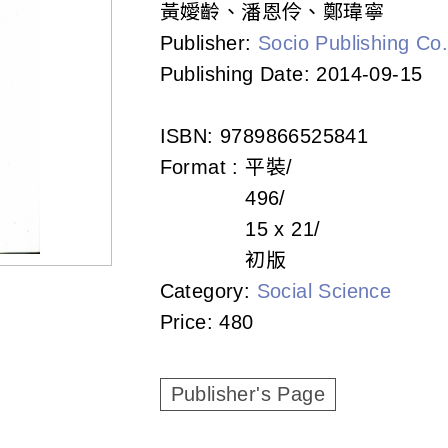
黃嬡齡、潘恩伶、鄭瑋寧
Publisher:
Socio Publishing Co.
Publishing Date:
2014-09-15
ISBN:
9789866525841
Format :
平裝
496
15 x 21
初版
Category:
Social Science
Price:
480
Publisher's Page