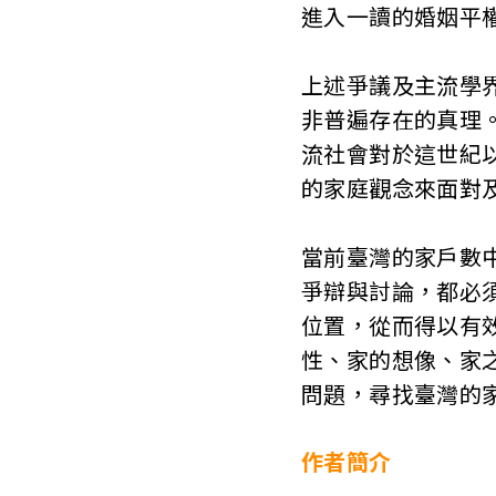
進入一讀的婚姻平
T
a
上述爭議及主流學
i
非普遍存在的真理
流社會對於這世紀
w
的家庭觀念來面對
a
n
當前臺灣的家戶數中
爭辯與討論，都必
位置，從而得以有
性、家的想像、家
問題，尋找臺灣的
作者簡介