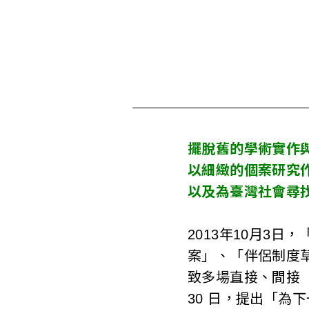
s
o
c
i
a
擺脫舊的學術實作
t
以細緻的個案研究
i
以及為臺灣社會尋
o
2013年10月3
n
案」、「伴侶制度
o
致多場直接、間接（
f
30 日，提出「為