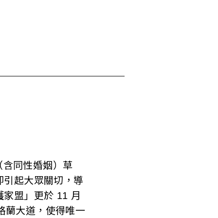
（含同性婚姻）草
即引起大眾關切，導
盟」更於 11 月
達格蘭大道，使得唯一