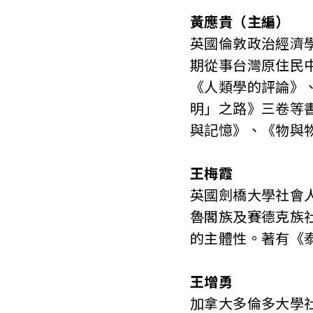
黃應貴（主編）
英國倫敦政治經濟
期從事台灣原住民
《人類學的評論》
明」之路》三卷等
與記憶》、《物與
王梅霞
英國劍橋大學社會
魯閣族及賽德克族
的主體性。著有《
王增勇
加拿大多倫多大學