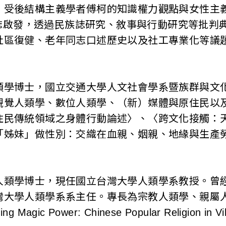
受後結構主義學者傅柯的知識權力觀點與女性主義社會
民族誌啟發，透過民族誌研究、敘事與行動研究等批判
社區復健、老年同志口述歷史以及社工專業化等議
類學博士，國立交通大學人文社會學系暨族群與文
視覺人類學、數位人類學、（新）媒體與原住民以
住民傳統領域之身體行動論述〉、〈跨文化接觸：
「姊妹」做性別：交織在血親、姻親、地緣與生產
人類學博士，現任國立台灣大學人類學系教授。曾
灣大學人類學系系主任。專長為宗教人類學、親屬
g Magic Power: Chinese Popular Religion in Vi