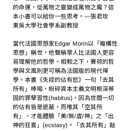
的命運，從萬物之靈變成萬物之魔？這
本小書可以給你一些思考。—張君玫
東吳大學社會學系副教授
當代法國思想家Edgar Morin以「複構性
思想」稱世，他聲稱華人比法國人更容
易理解他的哲學。相較之下，賽荷的哲
學與文風則更可稱為法國版的現代禪
學。本書《失控的佔有慾》一句「去其
所有」棒喝，粉碎資本主義文明根深蒂
固的罪孽習性(habitus)，因為世間一切
的佔有皆是遮蔽，而唯其「空其所
有」，才能體驗「美/無/虛/神」之「出
神的狂喜」(ecstasy)。「去其所有」敲