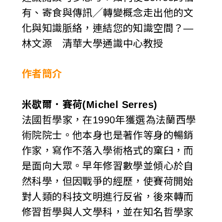
有、寄食與傳訊╱轉變概念走出他的文
化與知識脈絡，連結您的知識空間？—
林文源 清華大學通識中心教授
作者簡介
米歇爾．賽荷(Michel Serres)
法國哲學家，在1990年獲選為法蘭西學
術院院士。他本身也是著作等身的暢銷
作家，寫作不落入學術格式的窠臼，而
是面向大眾。早年修習數學並傾心於自
然科學，但因戰爭的經歷，使賽荷開始
對人類的科技文明進行反省，後來轉而
修習哲學與人文學科，並在知名哲學家