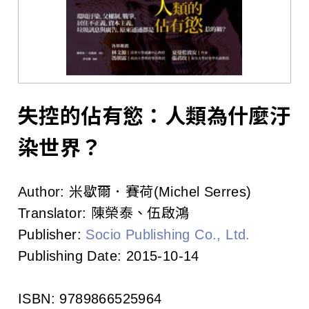
l
i
s
h
e
失控的佔有慾：人類為什麼汙
r
染世界？
s
Author:
米歇爾．賽荷(Michel Serres)
A
Translator:
陳榮泰、伍啟鴻
s
Publisher:
Socio Publishing Co., Ltd.
Publishing Date:
2015-10-14
s
o
ISBN:
9789866525964