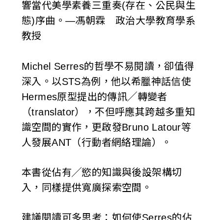
響當代美學素養三重奏(存在、公民與生
態)序曲。—馮朝霖 政治大學教育學系
教授
Michel Serres的哲學不易閱讀，卻值得
深入。以STS為例，他以希臘神話信使
Hermes原型提出的傳訊╱轉變者
（translator），不但呼應其跨越多重知
識空間的實作，更啟發Bruno Latour等
人發展ANT（行動者網絡理論）。
本書從佔有╱慾的知識與後設架構切
入，同樣提供寬廣探索空間。
建議閱讀可多思考：如何使Serres的佔