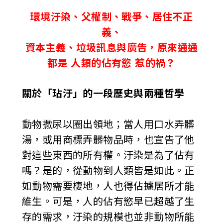
i
環境汙染、父權制、戰爭、居住不正
w
義、
資本主義、垃圾訊息與廣告，原來通通
a
都是 人類的佔有慾 惹的禍？
n
關於「玷汙」的一段歷史與兩種哲學
動物撒尿以圈出領地；當人用口水弄髒
湯，或用商標弄髒物品時，也宣告了他
對這些東西的所有權。汙染是為了佔有
嗎？是的，從動物到人類皆是如此。正
如動物需要棲地，人也得佔據居所才能
維生。可是，人的佔有慾早已超越了生
存的需求，汙染的規模也並非動物所能