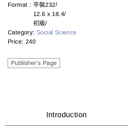
c
Format :
平裝
232
12.6 x 18.4
i
初版
a
Category:
Social Science
t
Price:
240
i
Publisher's Page
o
n
o
f
T
a