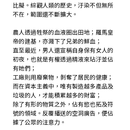
比擬。綜觀人類的歷史，汙染不但無所
不在，範圍還不斷擴大。
農人透過牲祭的血液圈出田地；羅馬皇
帝的建基，亦濺下了兄弟的鮮血；
直至最近，男人還宣稱自身保有女人的
初夜，也就是有權透過精液來玷汙並佔
有她們；
工廠則用廢棄物，剝奪了居民的健康；
而在資本主義中，唯有製造越多產品及
垃圾的人，才能積累越多的財富；
除了有形的物質之外，佔有慾也拓及符
號的領域。反覆播送的空洞廣告，便佔
據了公眾的注意力。