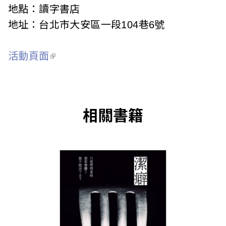
c
地點：讀字書店
地址：台北市大安區一段104巷6號
i
a
活動頁面
t
i
o
相關書籍
n
o
f
T
a