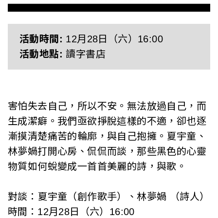
l
i
s
活動時間:
12月28日（六）16:00
活動地點:
讀字書店
h
e
r
害怕失去自己，所以不安。無法放過自己，而
s
生成潔癖。我們亟欲掙脫這樣的不適，卻也逐
漸摸清楚痛苦的輪廓，與自己抱擁。夏宇童、
A
林夢媧打開心房、侃侃而談，那些黑色的心靈
s
物質如何蛻變成一首首美麗的詩，與歌。
s
對談：夏宇童（創作歌手）、林夢媧 （詩人）
o
時間：12月28日（六）16:00