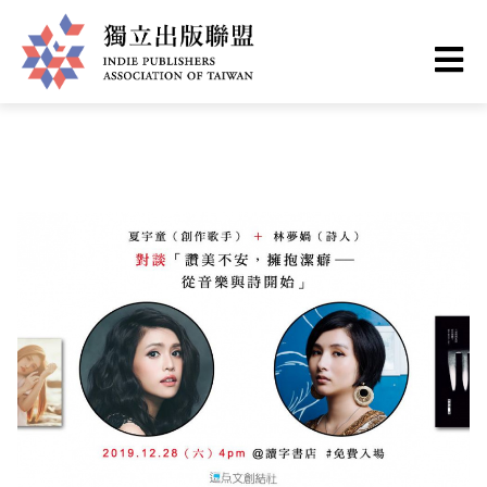
Skip
You
Home
❯
最新情報
to
are
main
here
I
content
n
d
i
e
P
u
b