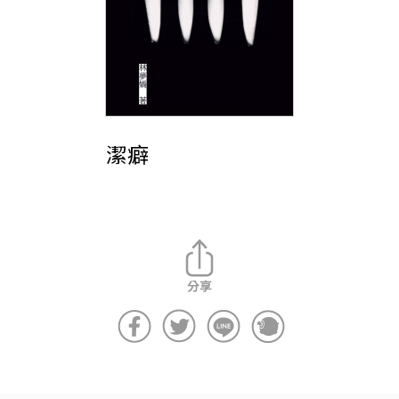
i
w
a
n
潔癖