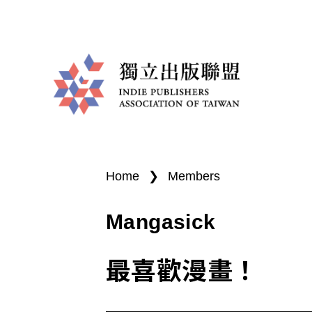
I
You
n
are
Home
❯
Members
d
here
Mangasick
i
e
最喜歡漫畫！
P