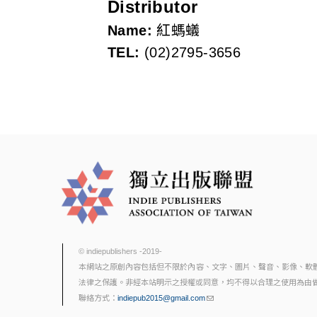
s
Distributor
Name:
紅螞蟻
o
TEL:
(02)2795-3656
c
i
a
t
i
o
n
© indiepublishers -2019-
本網站之原創內容包括但不限於內容、文字、圖片、聲音、影像、軟
o
法律之保護。非經本站明示之授權或同意，均不得以合理之使用為由
聯絡方式：
indiepub2015@gmail.com
f