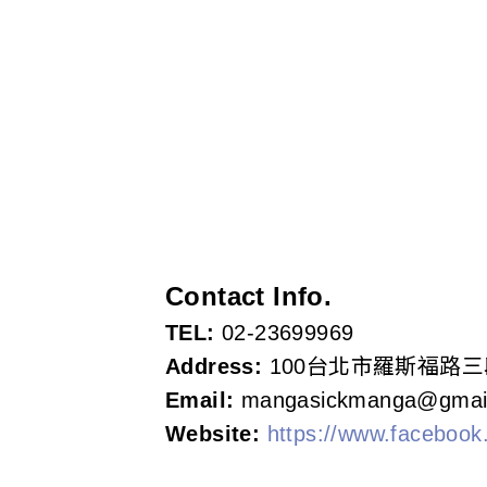
u
b
l
i
s
h
e
Contact Info.
r
TEL:
02-23699969
s
Address:
100台北市羅斯福路三段
Email:
mangasickmanga@gmai
A
Website:
https://www.faceboo
s