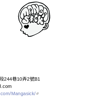
244巷10弄2號B1
l.com
k.com/Mangasick/