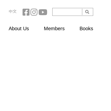
Search
中文
Search
form
About Us
Members
Books