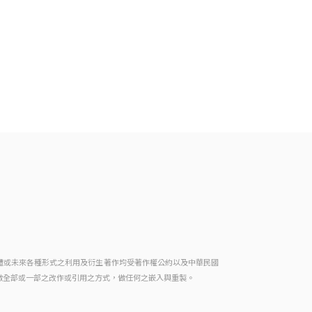
體或未來各種形式之利用及衍生著作均受著作權公約以及中華民國
做全部或一部之改作或引用之方式，做任何之嵌入與重製。