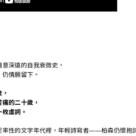
情意深遠的自我衰微史，
，仍情願留下。
歲，
苦痛的二十歲，
一枚虛詞。
促率性的文字年代裡，年輕詩寫者——柏森仍懷抱