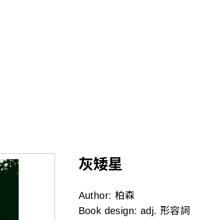
Skip
to
main
content
灰矮星
Author:
柏森
Book design:
adj. 形容詞