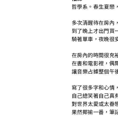
哲學系。春生夏戀
多次清醒待在房內
到了晚上才出門買
騎著單車，夜晚很
在房內的時間很充
在書和電影裡，偶
讓音樂占據整個午
寫了很多字和心情
自己總笑著自己真
對世界太愛或太眷
果然揶揄一番，筆