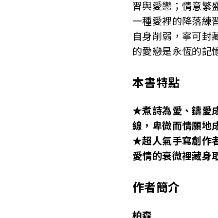
習與愛戀；情意繁
一種愛裡的降落練
自身削弱，寧可封
的愛戀是永恆的記
本書特點
★煮詩為愛、鑄愛
線，卑微而情願地
★超人氣手寫創作
愛情的衰微裡藏身
作者簡介
柏森