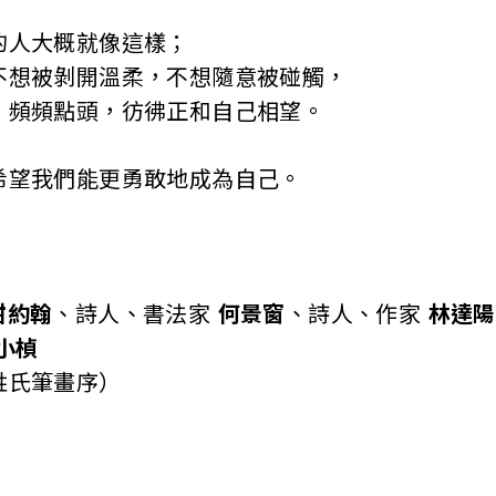
的人大概就像這樣；
不想被剝開溫柔，不想隨意被碰觸，
。頻頻點頭，彷彿正和自己相望。
希望我們能更勇敢地成為自己。
n甜約翰
、詩人、書法家
何景窗
、詩人、作家
林達陽
小楨
姓氏筆畫序）