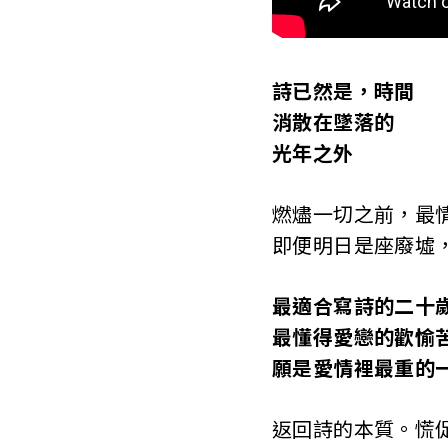
T
a
詩已然是，時間
i
消散在墜落的
w
光年之外
a
燃燼一切之前，最
n
即便明日是座廢墟
最適合寫詩的二十
最懂得愛戀的歡愉
願是愛情裡最重的
返回詩的本質。慌