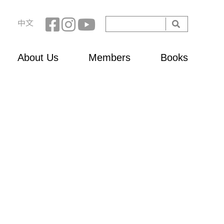
Search
中文
Search
form
About Us
Members
Books