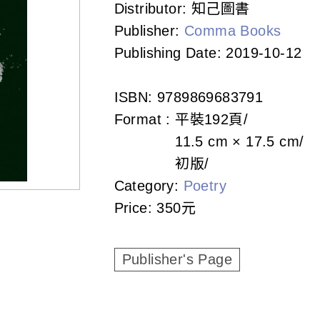
Distributor:
知己圖書
Publisher:
Comma Books
Publishing Date:
2019-10-12
ISBN:
9789869683791
Format :
平裝
192頁
11.5 cm × 17.5 cm
初版
Category:
Poetry
Price:
350元
Publisher's Page