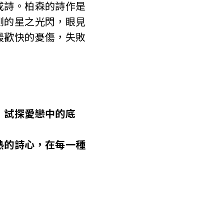
成詩。柏森的詩作是
側的星之光閃，眼見
最歡快的憂傷，失敗
，試探愛戀中的底
熱的詩心，在每一種