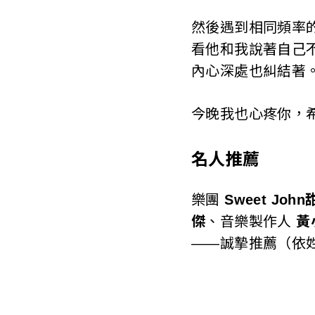
然後遇到相同頻率
看他和我說著自己
內心深處也糾結著
今晚我也心疼你，
名人推薦
樂團
Sweet Joh
傑
、音樂製作人
黃
——誠摯推薦（依