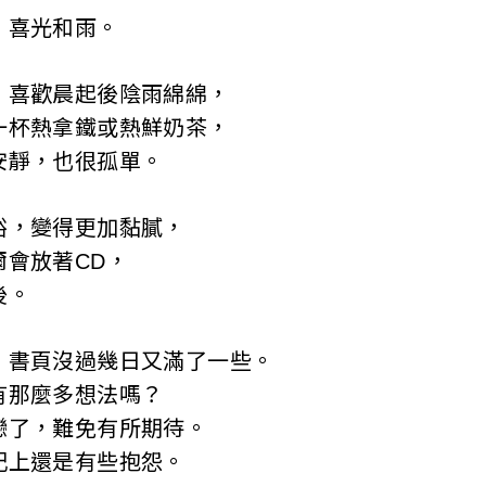
，喜光和雨。
，喜歡晨起後陰雨綿綿，
一杯熱拿鐵或熱鮮奶茶，
安靜，也很孤單。
裕，變得更加黏膩，
爾會放著CD，
後。
，書頁沒過幾日又滿了一些。
有那麼多想法嗎？
戀了，難免有所期待。
記上還是有些抱怨。