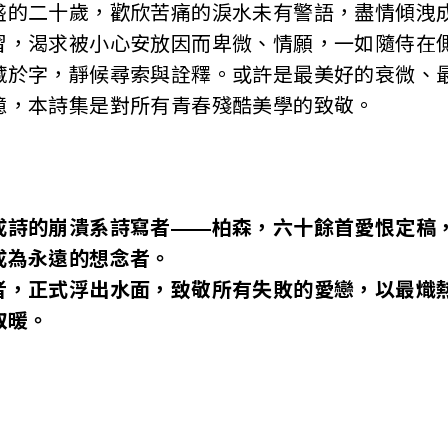
盛的二十歲，歡欣苦痛的淚水未有警語，盡情傾洩
習，渴求被小心安放因而卑微、情願，一如隨侍在
藏於字，靜候尋索與詮釋。或許是最美好的衰微、
憶，本詩集是對所有青春殘酷美學的致敬。
成詩的崩潰系詩寫者——柏森，六十餘首愛恨定稿
成為永遠的想念者。
者，正式浮出水面，致敬所有失敗的愛戀，以最熾
取暖。