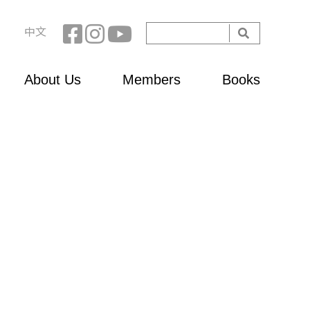
Search
中文
Search
form
About Us
Members
Books