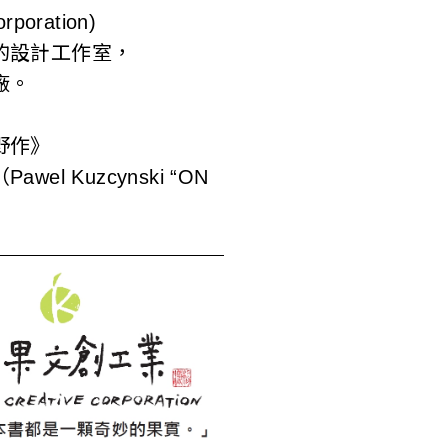
poration)
的設計工作室，
廠。
野作》
l Kuzcynski “ON