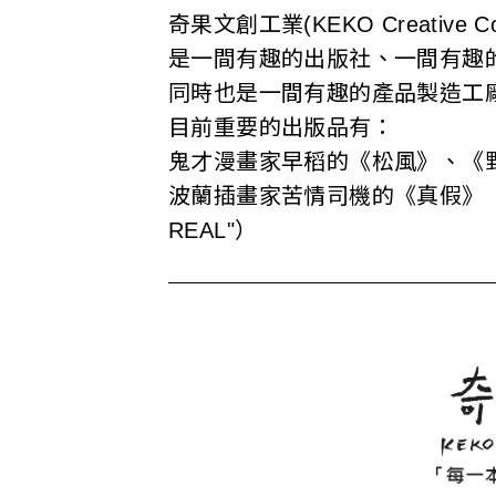
u
奇果文創工業(KEKO Creative Cor
b
是一間有趣的出版社、一間有趣
l
同時也是一間有趣的產品製造工
目前重要的出版品有：
i
鬼才漫畫家早稻的《松風》、《
s
波蘭插畫家苦情司機的《真假》（Pawe
h
REAL"）
e
r
s
A
s