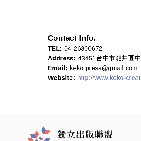
s
o
c
Contact Info.
i
TEL:
04-26300672
a
Address:
43451台中市龍井區中
Email:
keko.press@gmail.com
t
Website:
http://www.keko-crea
i
o
n
o
f