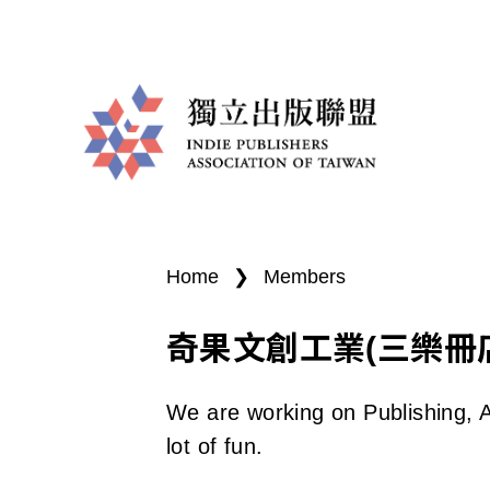
I
You
n
are
Home
❯
Members
d
here
奇果文創工業(三樂冊
i
e
We are working on Publishing, A
P
lot of fun.