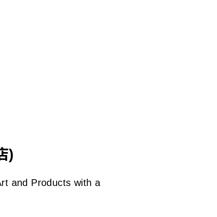
Skip
to
main
content
店)
rt and Products with a