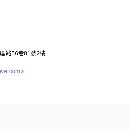
厝路56巷81號2樓
tive.com