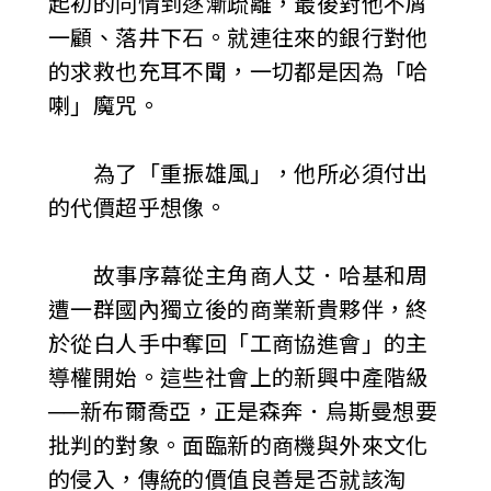
起初的同情到逐漸疏離，最後對他不屑
一顧、落井下石。就連往來的銀行對他
的求救也充耳不聞，一切都是因為「哈
喇」魔咒。
為了「重振雄風」，他所必須付出
的代價超乎想像。
故事序幕從主角商人艾．哈基和周
遭一群國內獨立後的商業新貴夥伴，終
於從白人手中奪回「工商協進會」的主
導權開始。這些社會上的新興中產階級
──新布爾喬亞，正是森奔．烏斯曼想要
批判的對象。面臨新的商機與外來文化
的侵入，傳統的價值良善是否就該淘