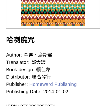
l
i
s
h
e
哈喇魔咒
r
Author:
森奔．烏斯曼
s
Translator:
邱大環
A
Book design:
賴佳韋
Distributor:
聯合發行
s
Publisher:
Homeward Publishing
s
Publishing Date:
2014-01-02
o