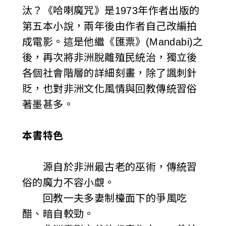
汰？《哈喇魔咒》是1973年作者出版的
第五本小說，兩年後由作者自己改編拍
成電影。這是他繼《匯票》(Mandabi)之
後，再次將非洲脫離殖民統治，獨立後
各個社會階層的詳細刻畫，除了諷刺針
貶，也對非洲文化風情與回教傳統習俗
著墨甚多。
本書特色
源自於非洲最古老的巫術，傳統習
俗的魔力不容小覷。
回教一夫多妻制檯面下的爭風吃
醋、暗自較勁。