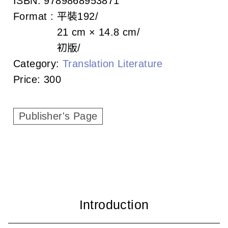
ISBN:
9789868953871
c
Format :
平裝
192
i
21 cm × 14.8 cm
a
初版
Category:
Translation Literature
t
Price:
300
i
o
Publisher's Page
n
o
f
T
a