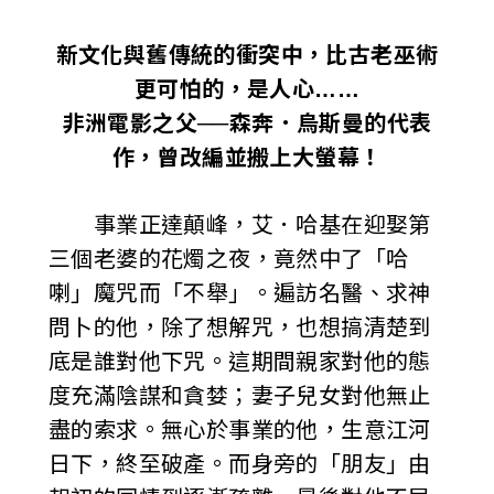
i
新文化與舊傳統的衝突中，比古老巫術
w
更可怕的，是人心……
a
非洲電影之父──森奔．烏斯曼的代表
作，曾改編並搬上大螢幕！
n
事業正達顛峰，艾．哈基在迎娶第
三個老婆的花燭之夜，竟然中了「哈
喇」魔咒而「不舉」。遍訪名醫、求神
問卜的他，除了想解咒，也想搞清楚到
底是誰對他下咒。這期間親家對他的態
度充滿陰謀和貪婪；妻子兒女對他無止
盡的索求。無心於事業的他，生意江河
日下，終至破產。而身旁的「朋友」由