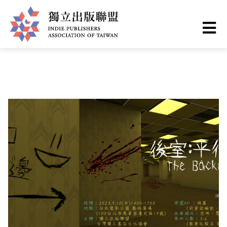
Skip
You
Home
❯
出版現場
to
are
main
here
I
content
n
d
i
e
P
u
b