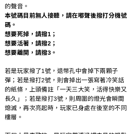
的聲音。
本號碼目前無人接聽，請在嘟聲後撥打分機號
碼。
想要死掉，請撥1；
想要活著，請撥2；
想要離開，請撥3。
若是玩家撥了1號，退幣孔中會掉下兩顆子
彈；若是撥打2號，則會掉出一張寫著冷笑話
的紙條，上頭備註「一天三大笑，活得快樂又
長久」；若是撥打3號，則周圍的燈光會瞬間
熄滅，再次亮起時，玩家已身處在後室的不同
樓層。