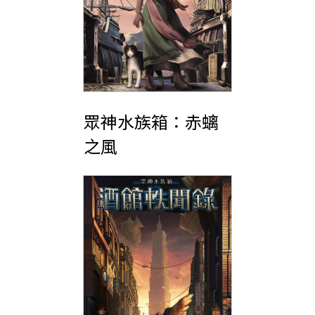
眾神水族箱：赤螭
之風