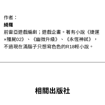
作者：
綺羅
前雷亞遊戲編劇；遊戲企畫。著有小說《捷運
×殭屍02》、《幽微升級》、《永恆神弒》，
不過現在滿腦子只想寫色色的R18輕小說。
相關出版社