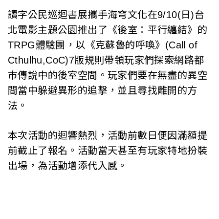
i
讀字公民巡迴書展攜手海穹文化在9/10(日)台
北電影主題公園推出了《後室：平行纏結》的
w
TRPG體驗團，以《克蘇魯的呼喚》(Call of
a
Cthulhu,CoC)7版規則帶領玩家們探索網路都
n
市傳說中的後室空間。玩家們要在無盡的異空
間當中躲避異形的追擊，並且尋找離開的方
法。
本次活動的迴響熱烈，活動前數日便因滿額提
前截止了報名。活動當天甚至有玩家特地扮裝
出場，為活動增添代入感。