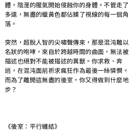
c
體，陰溼的腥氣開始侵蝕你的身體。不管走了
多遠，無盡的蠟黃色都佔據了視線的每一個角
i
落。
a
t
突然，超脫人智的尖嘯聲傳來，那是混沌難以
名狀的咆哮，來自於跨越時間的曲面，無法被
i
描述也絕對不能被描述的異獸。你求救、奔
o
逃，在混沌面前祈求瘋狂作為最後一絲憐憫。
n
而為了離開這無盡的後室，你又得做到什麼地
步？
o
f
T
《後室：平行纏結》
a