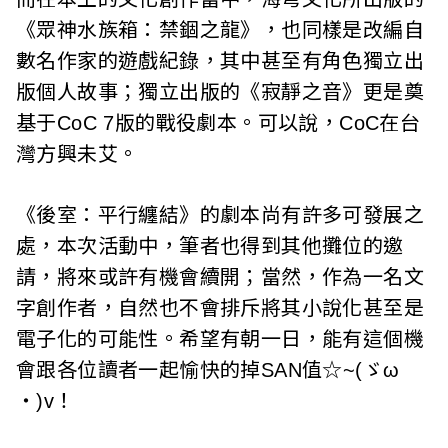
《眾神水族箱：禁錮之龍》，也同樣是改編自
數名作家的遊戲紀錄，其中甚至有角色獨立出
版個人故事；獨立出版的《寂靜之音》更是奠
基于CoC 7版的戰役劇本。可以說，CoC在台
灣方興未艾。
《後室：平行纏結》的劇本尚有許多可發展之
處，本次活動中，筆者也得到其他攤位的邀
請，將來或許有機會續開；當然，作為一名文
字創作者，自然也不會排斥將其小說化甚至是
電子化的可能性。希望有朝一日，能有這個機
會跟各位讀者一起愉快的掉SAN值☆~(ゞω
‧)v！