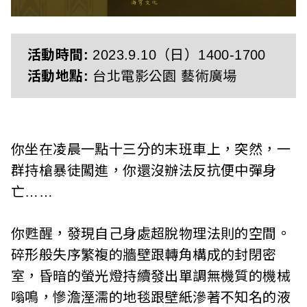
l
i
s
活動時間:
2023.9.10（日）1400-1700
活動地點:
台北電影公園 藝術廣場
h
e
r
你坐在凌晨一點十三分的末班車上，突然，一
s
群持槍暴徒闖進，你還沒辦法反抗便中彈身
亡……
A
s
你甦醒，發現自己身處超脫物理法則的空間。
s
碎形般失序繁複的牆壁跟轉角構成的封閉密
室，昏暗的螢光燈持續發出單調無機質的機械
o
嗡鳴，慘澹溼濡的地毯跟壁紙滲著不知名的液