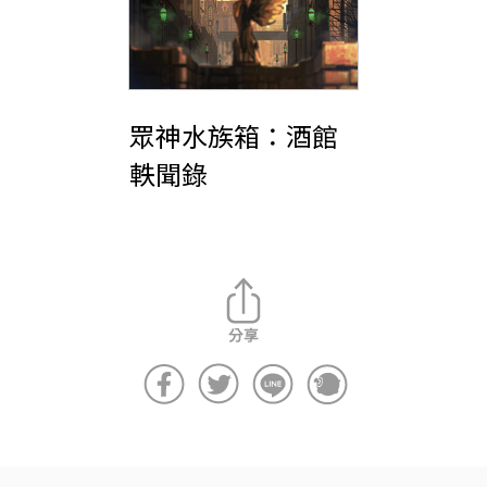
眾神水族箱：酒館
軼聞錄