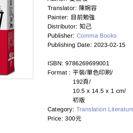
Translator:
陳婉容
Painter:
目前勉強
Distributor:
知己
Publisher:
Comma Books
Publishing Date:
2023-02-15
ISBN:
9786269699001
Format :
平裝/單色印刷
192頁
10.5 x 14.5 x 1 cm
初版
Category:
Translation Literatur
Price:
300元