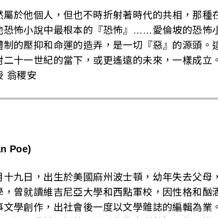
然屬於他個人，但也不時折射著時代的共相，那種
他恐怖小說中最根本的『恐怖』……愛倫坡的恐怖
體制的壓抑和命運的造弄，是一切『惡』的源頭。
二十一世紀的當下，或更遙遠的未來，一樣成立。
 翁稷安
n Poe)
月十九日，出生於美國麻州波士頓，幼年失去父母
學，曾就讀維吉尼亞大學和西點軍校，因性格和酗
事文學創作，出社會後一度以文學雜誌的編輯為業