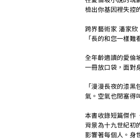
T
檢出你基因裡失控
a
跨界藝術家 潘家
i
「長的和您一樣難
w
全年齡適讀的愛倫
a
一冊放口袋，面對
n
「漫漫長夜的漆黑
氣。空氣也閉塞得
本書收錄短篇傑作
背景為十九世紀初
影響著每個人。身