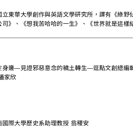
國立東華大學創作與英語文學研究所，譯有《綠野
公司》、《想我苦哈哈的一生》、《世界就是這樣
在身邊—見證邪惡意念的穢土轉生—逗點文創總編輯
潘家欣
南國際大學歷史系助理教授 翁稷安