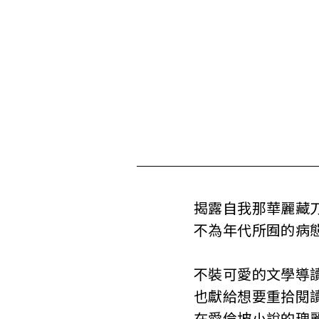
s
o
c
i
a
t
i
揭露自我那華麗藏
o
不為年代所囿的病
n
o
不裝可愛的文學導
也獻給想要重拾閱
f
在愛倫坡小說的瑰