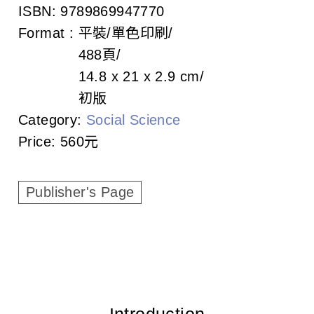
c
ISBN:
9789869947770
Format :
平裝/單色印刷
i
488頁
a
14.8 x 21 x 2.9 cm
t
初版
Category:
Social Science
i
Price:
560元
o
n
Publisher's Page
o
f
T
a