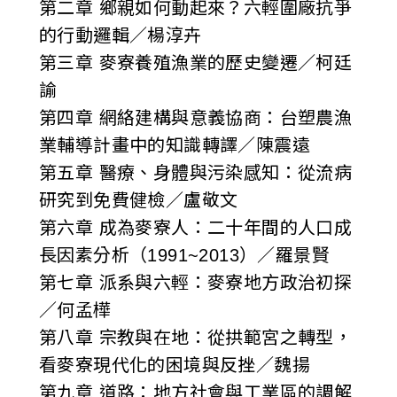
第二章 鄉親如何動起來？六輕圍廠抗爭
的行動邏輯／楊淳卉
第三章 麥寮養殖漁業的歷史變遷／柯廷
諭
第四章 網絡建構與意義協商：台塑農漁
業輔導計畫中的知識轉譯／陳震遠
第五章 醫療、身體與污染感知：從流病
研究到免費健檢／盧敬文
第六章 成為麥寮人：二十年間的人口成
長因素分析（1991~2013）／羅景賢
第七章 派系與六輕：麥寮地方政治初探
／何孟樺
第八章 宗教與在地：從拱範宮之轉型，
看麥寮現代化的困境與反挫／魏揚
第九章 道路：地方社會與工業區的調解