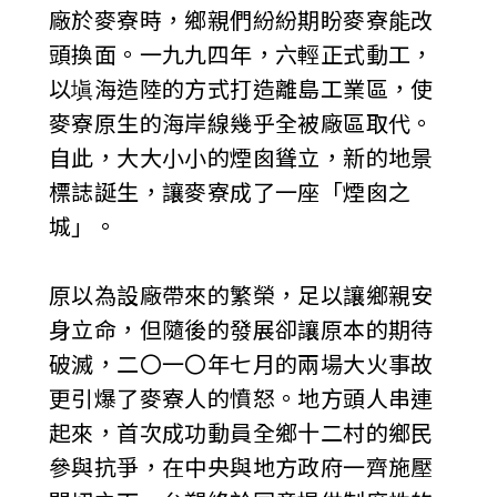
廠於麥寮時，鄉親們紛紛期盼麥寮能改
頭換面。一九九四年，六輕正式動工，
以塡海造陸的方式打造離島工業區，使
麥寮原生的海岸線幾乎全被廠區取代。
自此，大大小小的煙囪聳立，新的地景
標誌誕生，讓麥寮成了一座「煙囪之
城」。
原以為設廠帶來的繁榮，足以讓鄉親安
身立命，但隨後的發展卻讓原本的期待
破滅，二〇一〇年七月的兩場大火事故
更引爆了麥寮人的憤怒。地方頭人串連
起來，首次成功動員全鄉十二村的鄉民
參與抗爭，在中央與地方政府一齊施壓