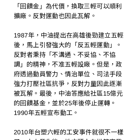
「回饋金」為代價，換取三輕可以順利
擴廠。反對運動也因此瓦解。
1987年，中油提出在高雄後勁建立五輕
後，馬上引發強大的「反五輕運動」。
反對者秉持「不溝通、不妥協、不協
調」的精神，不准五輕設廠。但是，政
府透過動員警力、情治單位、司法手段
強力打壓社區抗爭，反對力量因此逐漸
被瓦解。最後，中油答應給社區15億元
的回饋基金，並於25年後停止運轉。
1990年五輕宣布動工。
2010年台塑六輕的工安事件就很不一樣