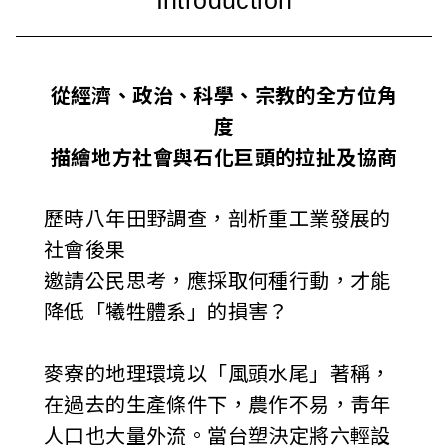
i
w
從經濟、政治、科學、宗教的全方位角
a
度
n
描繪地方社會與石化巨頭的拉扯及協商
歷時八年田野調查，剖析重工業發展的
社會後果
邀請公民思考，應採取何種行動，才能
降低「犧牲體系」的損害？
麥寮的地理環境以「風頭水尾」著稱，
在過去的生產條件下，農作不易，靑年
人口也大量外流。當台塑決定將六輕設