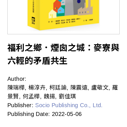
l
i
s
h
e
福利之鄉．煙囪之城：麥寮與
r
六輕的矛盾共生
s
Author:
A
陳瑞樺, 楊淳卉, 柯廷諭, 陳震遠, 盧敬文, 羅
s
景賢, 何孟樺, 魏揚, 劉佳琪
Publisher:
Socio Publishing Co., Ltd.
s
Publishing Date:
2022-05-06
o