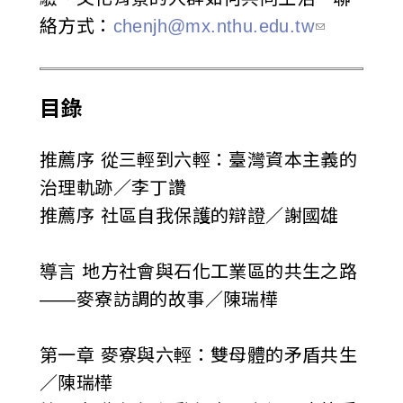
絡方式：
chenjh@mx.nthu.edu.tw
目錄
推薦序 從三輕到六輕：臺灣資本主義的
治理軌跡／李丁讚
推薦序 社區自我保護的辯證／謝國雄
導言 地方社會與石化工業區的共生之路
——麥寮訪調的故事／陳瑞樺
第一章 麥寮與六輕：雙母體的矛盾共生
／陳瑞樺