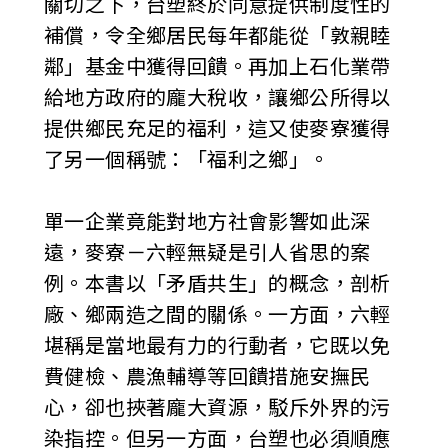
關切之下，台塑終於同意提供制度性的
補償，令全鄉居民每年都能從「敦親睦
鄰」基金中獲得回饋。再加上石化業帶
給地方政府的龐大稅收，讓鄉公所得以
提供鄉民充足的福利，這又使麥寮獲得
了另一個稱號：「福利之鄉」。
單一企業竟能對地方社會影響如此深
遠，麥寮－六輕無疑是引人省思的案
例。本書以「矛盾共生」的概念，剖析
廠、鄉兩造之間的關係。一方面，六輕
堪稱是當地最有力的行動者，它既以免
費健檢、農漁輔導等回饋措施安撫民
心，卻也挾著龐大資源，駁斥外界的污
染指控。但另一方面，台塑也必須順應