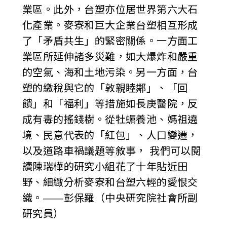
業區。此外，台塑亦位居世界第六大石
化產業。麥寮和巨大企業台塑相互形成
了「矛盾共生」的緊密關係。一方面工
業區所延伸諸多災難，如大爆炸和嚴重
的空氣、海和土地污染。另一方面，台
塑的繳稅與它的「敦親睦鄰」、「回
饋」和「福利」等措施如長庚醫院，反
成有毒的搖錢樹。從牡蠣養池、媽祖遶
境、民意代表的「紅包」、人口變遷，
以及道路車禍議題等敘事， 我們可以閱
讀陳瑞樺的研究小組花了十年貼近田
野、細緻分析麥寮和台塑六輕的愛恨交
織。——彭保羅（中央研究院社會所副
研究員）