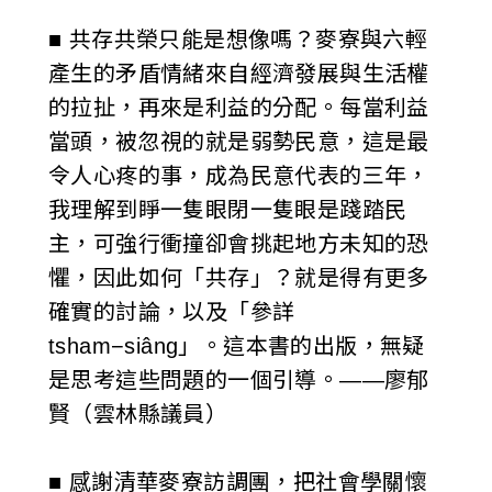
■ 共存共榮只能是想像嗎？麥寮與六輕
產生的矛盾情緒來自經濟發展與生活權
的拉扯，再來是利益的分配。每當利益
當頭，被忽視的就是弱勢民意，這是最
令人心疼的事，成為民意代表的三年，
我理解到睜一隻眼閉一隻眼是踐踏民
主，可強行衝撞卻會挑起地方未知的恐
懼，因此如何「共存」？就是得有更多
確實的討論，以及「參詳
tsham−siâng」。這本書的出版，無疑
是思考這些問題的一個引導。——廖郁
賢（雲林縣議員）
■ 感謝清華麥寮訪調團，把社會學關懷