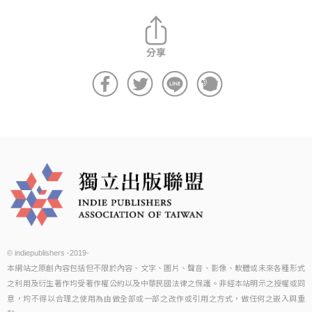
© indiepublishers -2019-
本網站之原創內容包括但不限於內容、文字、圖片、聲音、影像、軟體或未來各種形式
之利用及衍生著作均受著作權公約以及中華民國法律之保護。非經本站明示之授權或同
意，均不得以合理之使用為由做全部或一部之改作或引用之方式，做任何之嵌入與重