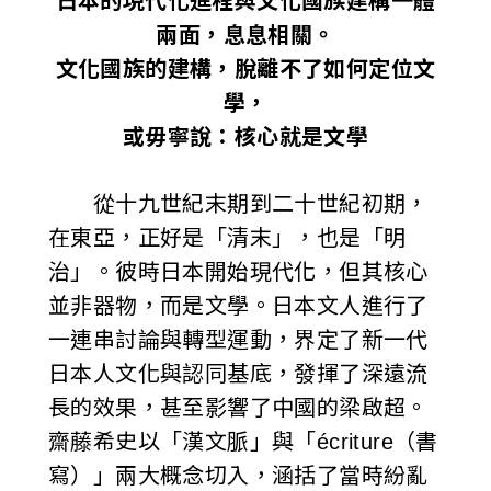
日本的現代化進程與文化國族建構一體
i
兩面，息息相關。
文化國族的建構，脫離不了如何定位文
w
學，
a
或毋寧說：核心就是文學
n
從十九世紀末期到二十世紀初期，
在東亞，正好是「清末」，也是「明
治」。彼時日本開始現代化，但其核心
並非器物，而是文學。日本文人進行了
一連串討論與轉型運動，界定了新一代
日本人文化與認同基底，發揮了深遠流
長的效果，甚至影響了中國的梁啟超。
齋藤希史以「漢文脈」與「écriture（書
寫）」兩大概念切入，涵括了當時紛亂