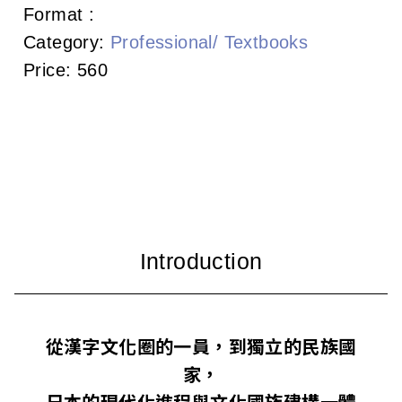
c
Format :
Category:
Professional/ Textbooks
i
Price:
560
a
t
i
o
n
o
f
T
從漢字文化圈的一員，到獨立的民族國
家，
a