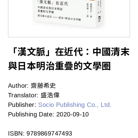
l
i
s
h
e
「漢文脈」在近代：中國清末
r
與日本明治重疊的文學圈
s
Author:
齋藤希史
A
Translator:
盛浩偉
s
Publisher:
Socio Publishing Co., Ltd.
Publishing Date:
2020-09-10
s
o
ISBN:
9789869747493